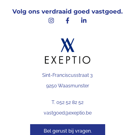
Volg ons verdraaid goed vastgoed.
Sint-Franciscusstraat 3
9250 Waasmunster
T. 052 52 82 52
vastgoed@exeptio.be
Bel gerust bij vragen.