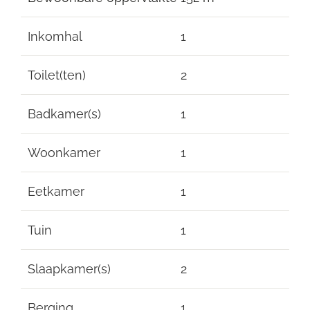
Inkomhal
1
Toilet(ten)
2
Badkamer(s)
1
Woonkamer
1
Eetkamer
1
Tuin
1
Slaapkamer(s)
2
Berging
1