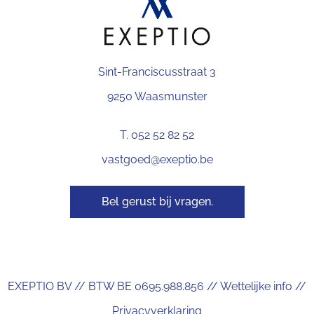
Sint-Franciscusstraat 3
9250 Waasmunster
T. 052 52 82 52
vastgoed@exeptio.be
Bel gerust bij vragen.
EXEPTIO BV // BTW BE 0695.988.856 //
Wettelijke info
//
Privacyverklaring