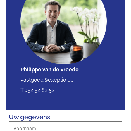
Philippe van de Vreede
vastgoed@exeptio.be
T.052 52 82 52
Uw gegevens