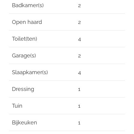
Badkamer(s)
2
Open haard
2
Toilet(ten)
4
Garage(s)
2
Slaapkamer(s)
4
Dressing
1
Tuin
1
Bijkeuken
1