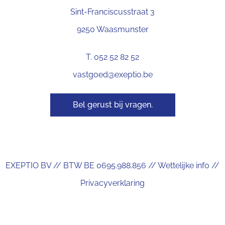
Sint-Franciscusstraat 3
9250 Waasmunster
T. 052 52 82 52
vastgoed@exeptio.be
Bel gerust bij vragen.
EXEPTIO BV // BTW BE 0695.988.856 //
Wettelijke info
//
Privacyverklaring