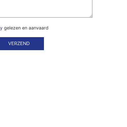
cy
gelezen en aanvaard
VERZEND