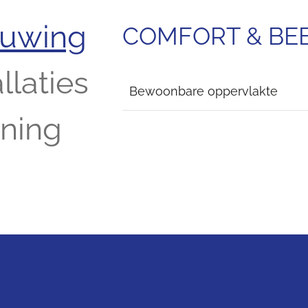
ouwing
COMFORT & B
llaties
Bewoonbare oppervlakte
ening