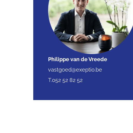
Philippe van de Vreede
vastgoed@exeptio.be
T.052 52 82 52