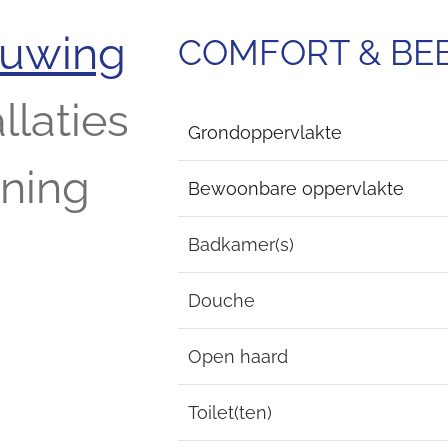
ouwing
COMFORT & B
llaties
Grondoppervlakte
ening
Bewoonbare oppervlakte
Badkamer(s)
Douche
Open haard
Toilet(ten)