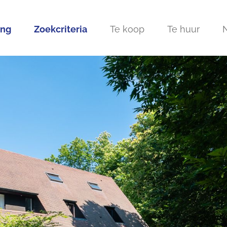
ing
Zoekcriteria
Te koop
Te huur