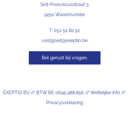
Sint-Franciscusstraat 3
9250 Waasmunster
T. 052 52 82 52
vastgoed@exeptio.be
Bel gerust bij vragen.
EXEPTIO BV // BTW BE 0695.988.856 //
Wettelijke info
//
Privacyverklaring