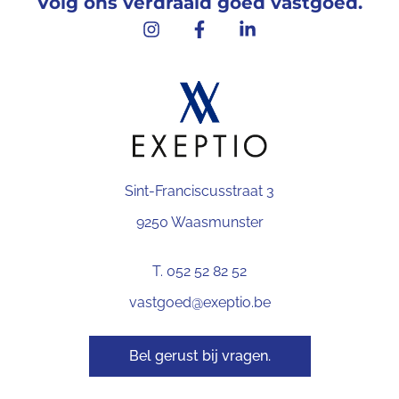
Volg ons verdraaid goed vastgoed.
Sint-Franciscusstraat 3
9250 Waasmunster
T. 052 52 82 52
vastgoed@exeptio.be
Bel gerust bij vragen.