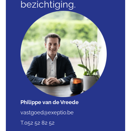
bezichtiging.
Philippe van de Vreede
vastgoed@exeptio.be
T.052 52 82 52