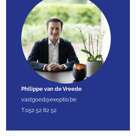
Philippe van de Vreede
vastgoed@exeptio.be
T.052 52 82 52