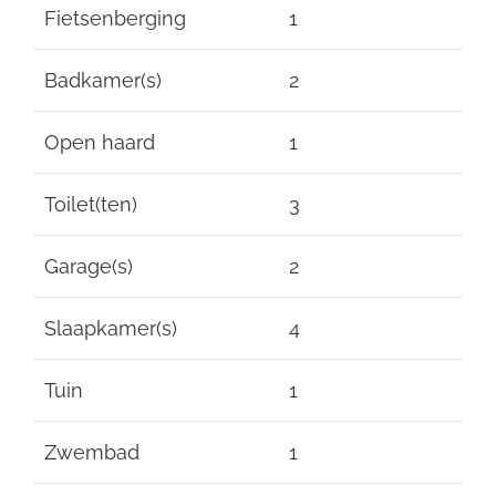
Fietsenberging
1
Badkamer(s)
2
Open haard
1
Toilet(ten)
3
Garage(s)
2
Slaapkamer(s)
4
Tuin
1
Zwembad
1