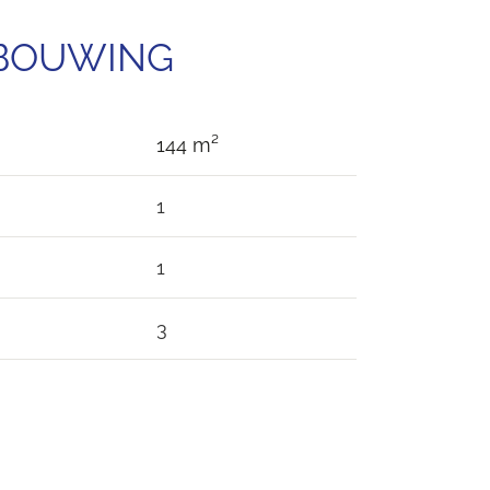
EBOUWING
144 m²
1
1
3