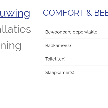
ouwing
COMFORT & B
llaties
Bewoonbare oppervlakte
ening
Badkamer(s)
Toilet(ten)
Slaapkamer(s)