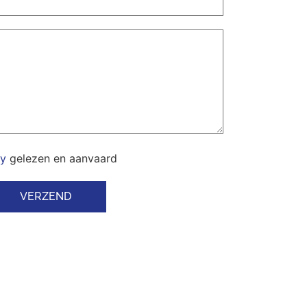
cy
gelezen en aanvaard
VERZEND