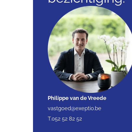
Philippe van de Vreede
vastgoed@exeptio.be
T.052 52 82 52