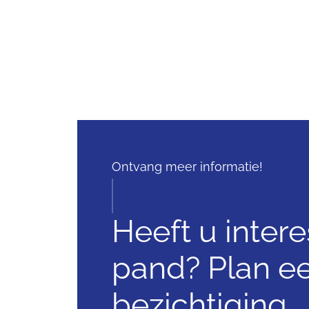
Ontvang meer informatie!
Heeft u intere
pand? Plan e
bezichtiging.