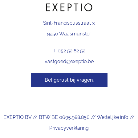
Sint-Franciscusstraat 3
9250 Waasmunster
T. 052 52 82 52
vastgoed@exeptio.be
Bel gerust bij vragen.
EXEPTIO BV // BTW BE 0695.988.856 //
Wettelijke info
//
Privacyverklaring