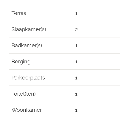
Terras
1
Slaapkamer(s)
2
Badkamer(s)
1
Berging
1
Parkeerplaats
1
Toilet(ten)
1
Woonkamer
1