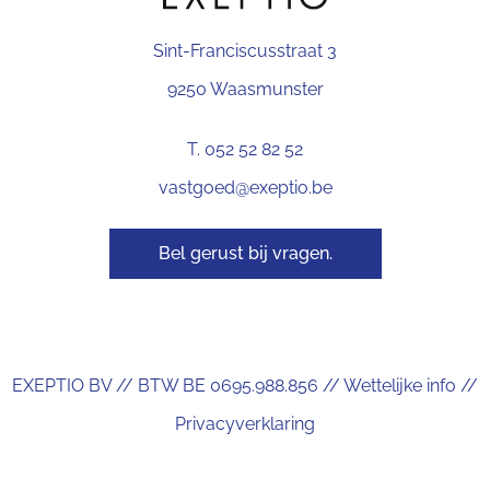
Sint-Franciscusstraat 3
9250 Waasmunster
T. 052 52 82 52
vastgoed@exeptio.be
Bel gerust bij vragen.
EXEPTIO BV // BTW BE 0695.988.856 //
Wettelijke info
//
Privacyverklaring