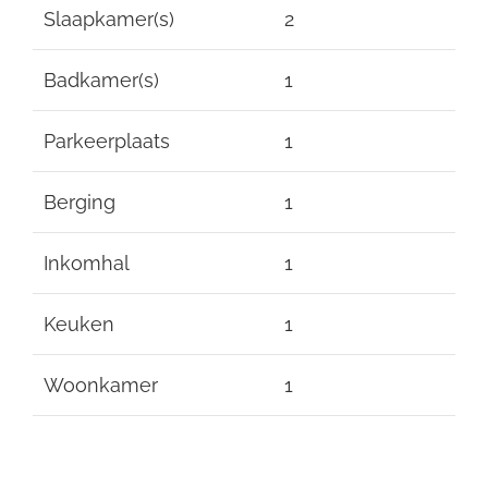
Slaapkamer(s)
2
Badkamer(s)
1
Parkeerplaats
1
Berging
1
Inkomhal
1
Keuken
1
Woonkamer
1