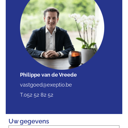
Philippe van de Vreede
vastgoed@exeptio.be
T.052 52 82 52
Uw gegevens