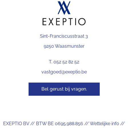
Sint-Franciscusstraat 3
9250 Waasmunster
T. 052 52 82 52
vastgoed@exeptio.be
Bel gerust bij vragen.
EXEPTIO BV // BTW BE 0695.988.856 //
Wettelijke info
//