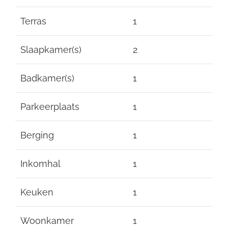
Terras
1
Slaapkamer(s)
2
Badkamer(s)
1
Parkeerplaats
1
Berging
1
Inkomhal
1
Keuken
1
Woonkamer
1