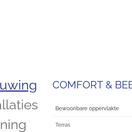
ouwing
COMFORT & B
llaties
Bewoonbare oppervlakte
ening
Terras