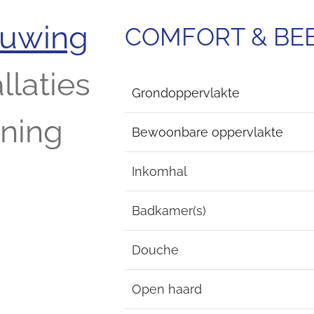
ouwing
COMFORT & B
llaties
Grondoppervlakte
ening
Bewoonbare oppervlakte
Inkomhal
Badkamer(s)
Douche
Open haard