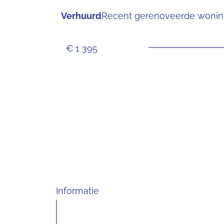
Verhuurd
Recent gerenoveerde wonin
€ 1 395
Informatie