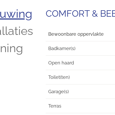
ouwing
COMFORT & B
llaties
Bewoonbare oppervlakte
ening
Badkamer(s)
Open haard
Toilet(ten)
Garage(s)
Terras