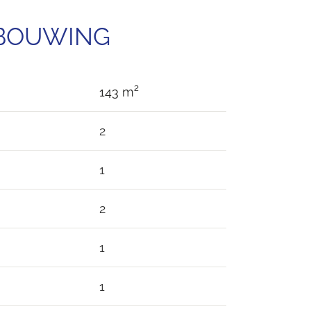
EBOUWING
143 m²
2
1
2
1
1