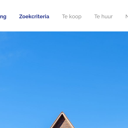
ing
Zoekcriteria
Te koop
Te huur