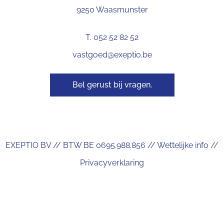
9250 Waasmunster
T. 052 52 82 52
vastgoed@exeptio.be
Bel gerust bij vragen.
EXEPTIO BV // BTW BE 0695.988.856 //
Wettelijke info
//
Privacyverklaring