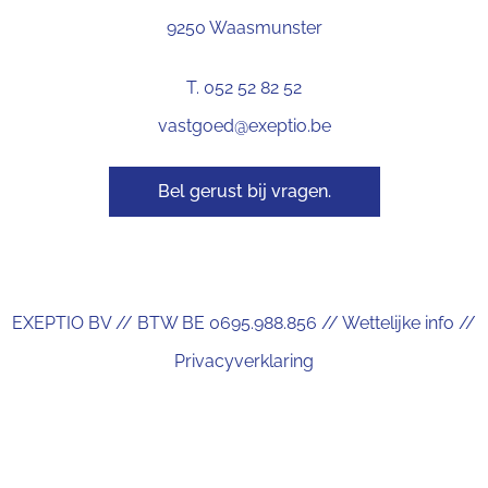
9250 Waasmunster
T. 052 52 82 52
vastgoed@exeptio.be
Bel gerust bij vragen.
EXEPTIO BV // BTW BE 0695.988.856 //
Wettelijke info
//
Privacyverklaring