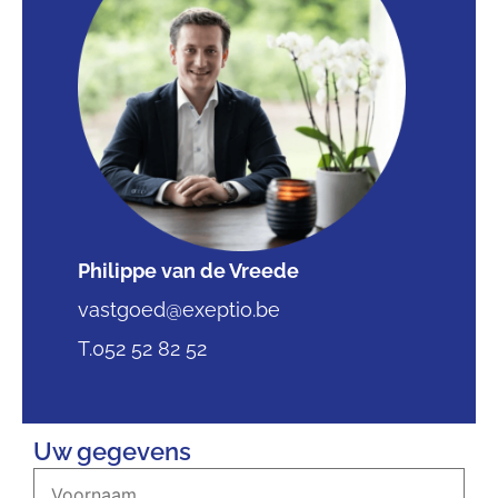
Philippe van de Vreede
vastgoed@exeptio.be
T.052 52 82 52
Uw gegevens