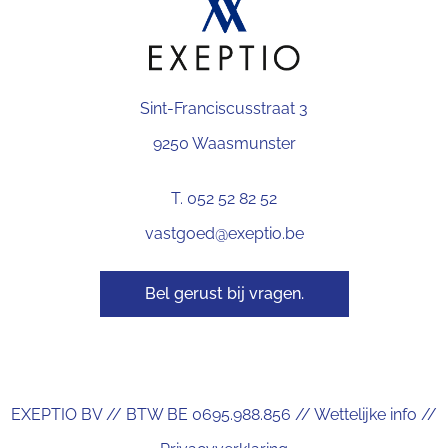
Sint-Franciscusstraat 3
9250 Waasmunster
T. 052 52 82 52
vastgoed@exeptio.be
Bel gerust bij vragen.
EXEPTIO BV // BTW BE 0695.988.856 //
Wettelijke info
//