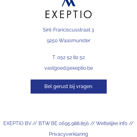
Sint-Franciscusstraat 3
9250 Waasmunster
T. 052 52 82 52
vastgoed@exeptio.be
Bel gerust bij vragen.
EXEPTIO BV // BTW BE 0695.988.856 //
Wettelijke info
//
Privacyverklaring