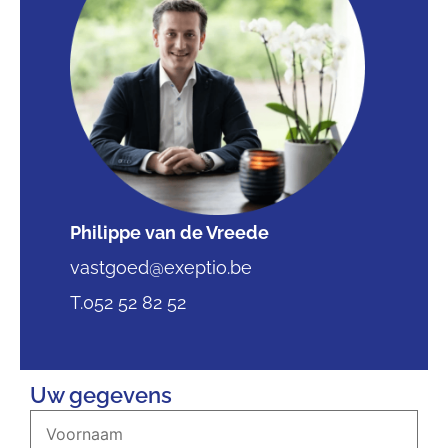
Philippe van de Vreede
vastgoed@exeptio.be
T.052 52 82 52
Uw gegevens